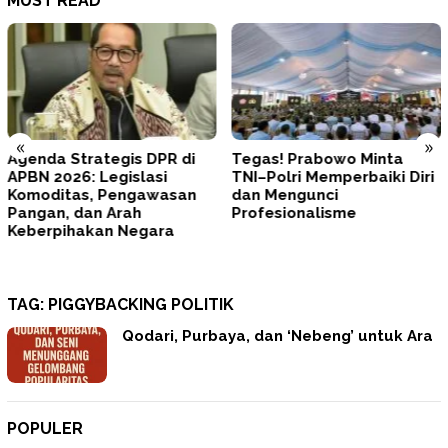
MUST READ
«
»
Agenda Strategis DPR di
Tegas! Prabowo Minta
APBN 2026: Legislasi
TNI–Polri Memperbaiki Diri
Komoditas, Pengawasan
dan Mengunci
Pangan, dan Arah
Profesionalisme
Keberpihakan Negara
TAG:
PIGGYBACKING POLITIK
Qodari, Purbaya, dan ‘Nebeng’ untuk Ara
POPULER