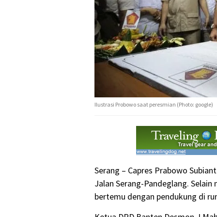
Ilustrasi Probowo saat peresmian (Photo: google)
Serang – Capres Prabowo Subiant
Jalan Serang-Pandeglang. Selain
bertemu dengan pendukung di rum
Ketua DPD Banten Desmon J Mah