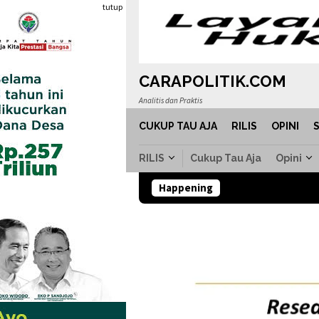
Loncat
tutup
ke
konten
CARAPOLITIK.COM
Analitis dan Praktis
CUKUP TAU AJA
RILIS
OPINI
RILIS
Cukup Tau Aja
Opini
Happening