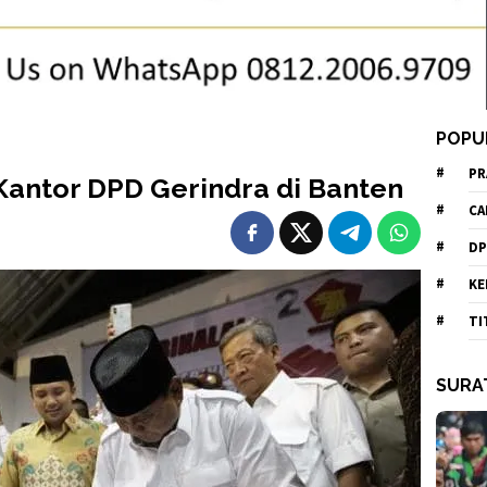
POPU
PR
antor DPD Gerindra di Banten
CA
DP
KE
TI
SURA