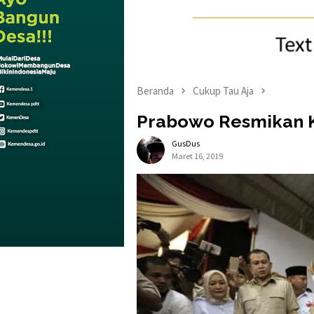
Beranda
Cukup Tau Aja
Prabowo Resmikan K
GusDus
Maret 16, 2019