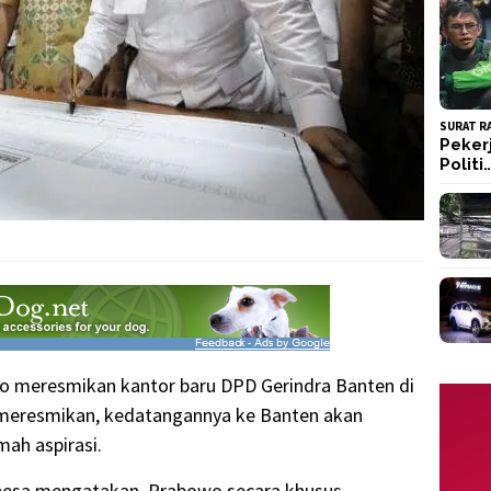
SURAT R
Peker
Politi
o meresmikan kantor baru DPD Gerindra Banten di
 meresmikan, kedatangannya ke Banten akan
ah aspirasi.
esa mengatakan, Prabowo secara khusus