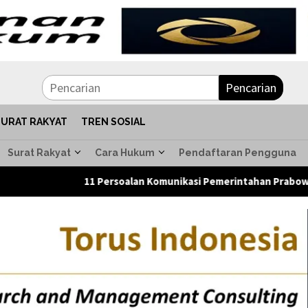
Pencarian
SURAT RAKYAT
TREN SOSIAL
Surat Rakyat
Cara Hukum
Pendaftaran Pengguna
11 Persoalan Komunikasi Pemerintahan Prabowo Mengemuka d