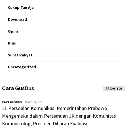
Cukup Tau Aja
Download
Opini
Rilis
Surat Rakyat
Uncategorized
Cara GusDus
Indeks
33 berita
CARA GUSDUS
Maret 18, 2026
11 Persoalan Komunikasi Pemerintahan Prabowo
Mengemuka dalam Pertemuan JK dengan Komunitas
Komunikolog, Presiden Diharap Evaluasi