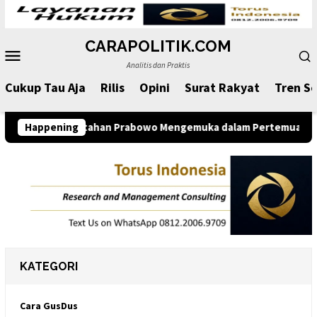
Loncat
ke
CARAPOLITIK.COM
konten
Menu
Analitis dan Praktis
Mobile
Cukup Tau Aja
Rilis
Opini
Surat Rakyat
Tren So
kasi Pemerintahan Prabowo Mengemuka dalam Pertemuan JK deng
Happening
KATEGORI
Cara GusDus