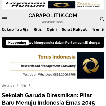
Loncat
ke
CARAPOLITIK.COM
konten
Menu
Analitis dan Praktis
Mobile
Cukup Tau Aja
Rilis
Opini
Surat Rakyat
Tren So
owo Mengemuka dalam Pertemuan JK dengan Komunitas Komunikol
Happening
Beranda
Rilis
Sekolah Garuda Diresmikan: Pilar
Baru Menuju Indonesia Emas 2045