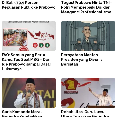
Di Balik 79,9 Persen
Tegas! Prabowo Minta TNI–
Kepuasan Publik ke Prabowo
Polri Memperbaiki Diri dan
Mengunci Profesionalisme
FAQ: Semua yang Perlu
Pernyataan Mantan
Kamu Tau Soal MBG – Dari
Presiden yang Divonis
Ide Prabowo sampai Dasar
Bersalah
Hukumnya
Garis Komando Moral
Rehabilitasi Guru Luwu
Gerindra Kembalikan
Utara Tegaskan Gerindra