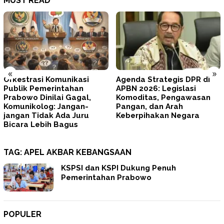
MUST READ
«
»
Agenda Strategis DPR di
Tegas! Prabowo Minta
APBN 2026: Legislasi
TNI–Polri Memperbaiki Diri
Komoditas, Pengawasan
dan Mengunci
Pangan, dan Arah
Profesionalisme
Keberpihakan Negara
TAG:
APEL AKBAR KEBANGSAAN
KSPSI dan KSPI Dukung Penuh
Pemerintahan Prabowo
POPULER