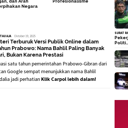
an, dan Arah
Profesionalisme
erpihakan Negara
SURAT R
TAU AJA
GusDus
Oktober 19, 2025
Peker
eri Terburuk Versi Publik Online dalam
Politi
ahun Prabowo: Nama Bahlil Paling Banyak
ri, Bukan Karena Prestasi
uasi satu tahun pemerintahan Prabowo-Gibran dari
tan Google sempat menunjukkan nama Bahlil
alia jadi perhatian
Klik Carpol lebih dalam!