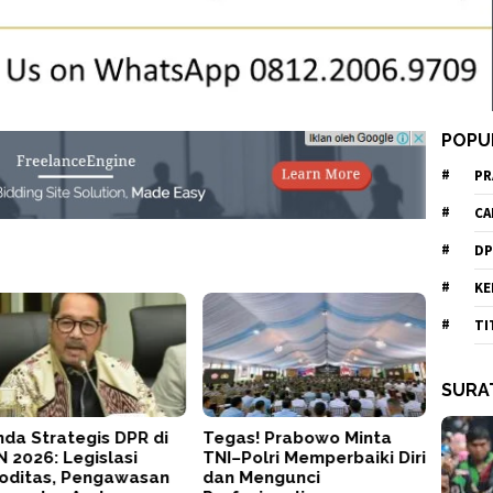
POPU
PR
CA
DP
KE
TI
SURA
da Strategis DPR di
Tegas! Prabowo Minta
 2026: Legislasi
TNI–Polri Memperbaiki Diri
oditas, Pengawasan
dan Mengunci