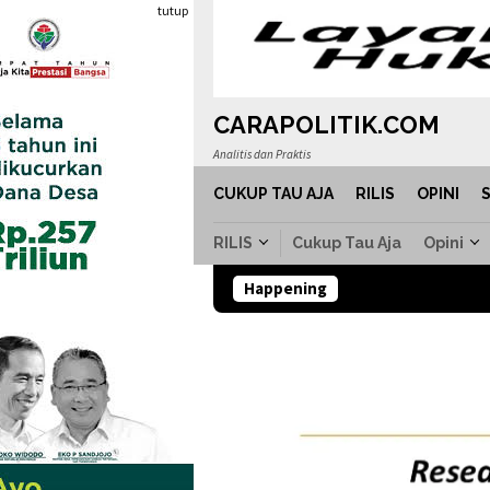
Loncat
tutup
ke
konten
CARAPOLITIK.COM
Analitis dan Praktis
CUKUP TAU AJA
RILIS
OPINI
RILIS
Cukup Tau Aja
Opini
Happening
1