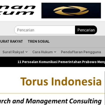
Pencarian
SURAT RAKYAT
TREN SOSIAL
Surat Rakyat
Cara Hukum
Pendaftaran Pengguna
1 Persoalan Komunikasi Pemerintahan Prabowo Mengemuka dalam