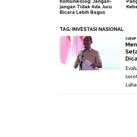
Komunikolog: Jangan-
Pang
jangan Tidak Ada Juru
Keb
Bicara Lebih Bagus
TAG:
INVESTASI NASIONAL
CUKUP 
Ment
Set
Dica
Eval
soro
Lahad