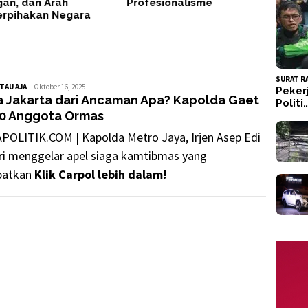
an, dan Arah
Profesionalisme
erpihakan Negara
SURAT R
TAU AJA
GusDus
Oktober 16, 2025
Peker
a Jakarta dari Ancaman Apa? Kapolda Gaet
Politi
00 Anggota Ormas
POLITIK.COM | Kapolda Metro Jaya, Irjen Asep Edi
ri menggelar apel siaga kamtibmas yang
batkan
Klik Carpol lebih dalam!