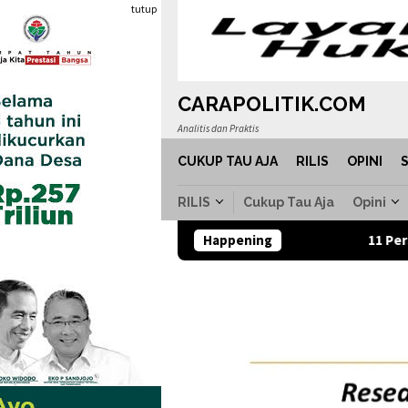
Loncat
tutup
ke
konten
CARAPOLITIK.COM
Analitis dan Praktis
CUKUP TAU AJA
RILIS
OPINI
RILIS
Cukup Tau Aja
Opini
Happening
11 Persoalan Komu