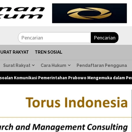
Pencarian
SURAT RAKYAT
TREN SOSIAL
Surat Rakyat
Cara Hukum
Pendaftaran Pengguna
nikasi Pemerintahan Prabowo Mengemuka dalam Pertemuan JK de