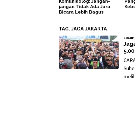
Komunikolog: Jangan-
Pang
jangan Tidak Ada Juru
Keb
Bicara Lebih Bagus
TAG:
JAGA JAKARTA
CUKUP 
Jag
5.0
CARA
Suhe
meli