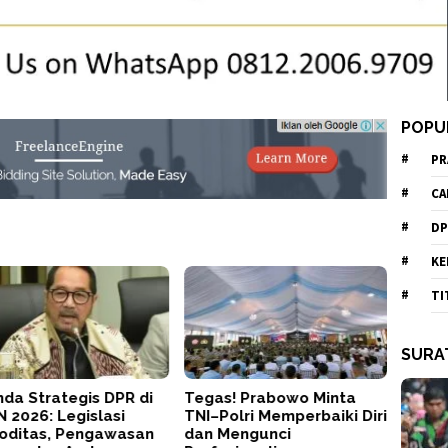
POPU
PR
CA
DP
KE
TI
SURA
da Strategis DPR di
Tegas! Prabowo Minta
 2026: Legislasi
TNI–Polri Memperbaiki Diri
oditas, Pengawasan
dan Mengunci