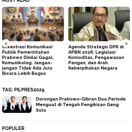
MUST READ
«
»
Agenda Strategis DPR di
Tegas! Prabowo Minta
APBN 2026: Legislasi
TNI–Polri Memperbaiki Diri
Komoditas, Pengawasan
dan Mengunci
Pangan, dan Arah
Profesionalisme
Keberpihakan Negara
TAG:
PILPRES2029
Dorongan Prabowo-Gibran Dua Periode
Menguat di Tengah Pengikisan Geng
Solo
POPULER