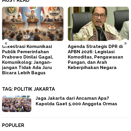
MUST READ
«
»
Agenda Strategis DPR di
Tegas! Prabowo Minta
APBN 2026: Legislasi
TNI–Polri Memperbaiki Diri
Komoditas, Pengawasan
dan Mengunci
Pangan, dan Arah
Profesionalisme
Keberpihakan Negara
TAG:
POLITIK JAKARTA
Jaga Jakarta dari Ancaman Apa?
Kapolda Gaet 5.000 Anggota Ormas
POPULER