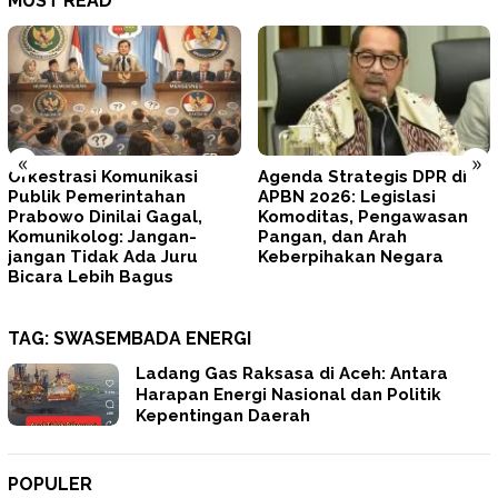
MUST READ
«
»
Agenda Strategis DPR di
Tegas! Prabowo Minta
APBN 2026: Legislasi
TNI–Polri Memperbaiki Diri
Komoditas, Pengawasan
dan Mengunci
Pangan, dan Arah
Profesionalisme
Keberpihakan Negara
TAG:
SWASEMBADA ENERGI
Ladang Gas Raksasa di Aceh: Antara
Harapan Energi Nasional dan Politik
Kepentingan Daerah
POPULER