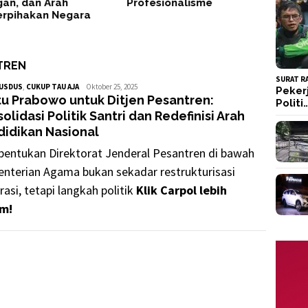
an, dan Arah
Profesionalisme
erpihakan Negara
TREN
SURAT R
GUSDUS
,
CUKUP TAU AJA
GusDus
Oktober 25, 2025
Peker
u Prabowo untuk Ditjen Pesantren:
Politi
olidasi Politik Santri dan Redefinisi Arah
didikan Nasional
entukan Direktorat Jenderal Pesantren di bawah
nterian Agama bukan sekadar restrukturisasi
rasi, tetapi langkah politik
Klik Carpol lebih
m!