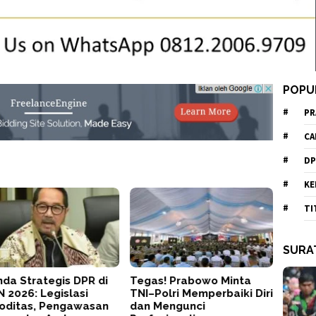
POPU
PR
CA
DP
KE
TI
SURA
da Strategis DPR di
Tegas! Prabowo Minta
 2026: Legislasi
TNI–Polri Memperbaiki Diri
oditas, Pengawasan
dan Mengunci