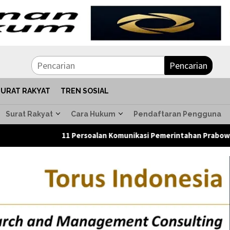
Pencarian
SURAT RAKYAT
TREN SOSIAL
Surat Rakyat
Cara Hukum
Pendaftaran Pengguna
11 Persoalan Komunikasi Pemerintahan Prabowo Mengemuka