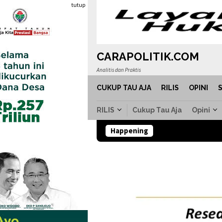
Loncat
tutup
ke
konten
CARAPOLITIK.COM
Analitis dan Praktis
CUKUP TAU AJA
RILIS
OPINI
RILIS
Cukup Tau Aja
Opini
Happening