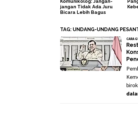
Komunikolog: Jangan-
Pang
jangan Tidak Ada Juru
Keb
Bicara Lebih Bagus
TAG:
UNDANG-UNDANG PESAN
CARA 
Rest
Kons
Pen
Pemb
Keme
birok
dala