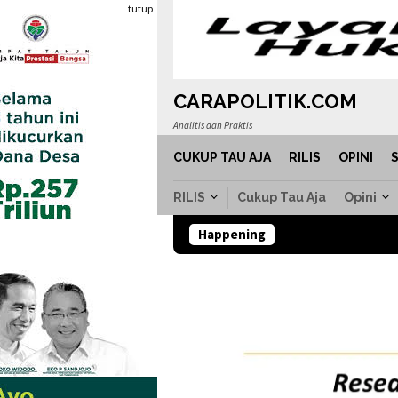
Loncat
tutup
ke
konten
CARAPOLITIK.COM
Analitis dan Praktis
CUKUP TAU AJA
RILIS
OPINI
RILIS
Cukup Tau Aja
Opini
Happening