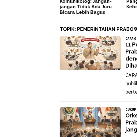
Komunikolog: Jangan-
Pang
jangan Tidak Ada Juru
Keb
Bicara Lebih Bagus
TOPIK:
PEMERINTAHAN PRABO
CARA 
11 
Pra
den
Diha
CARA
publ
pert
CUKUP 
Orke
Prab
jang