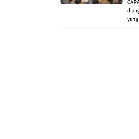
CARA
dian
yang