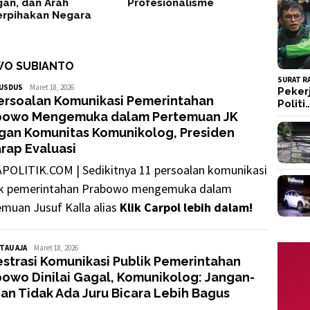
an, dan Arah
Profesionalisme
erpihakan Negara
WO SUBIANTO
SURAT R
GUSDUS
GusDus
Maret 18, 2026
Peker
Persoalan Komunikasi Pemerintahan
Politi
bowo Mengemuka dalam Pertemuan JK
gan Komunitas Komunikolog, Presiden
rap Evaluasi
POLITIK.COM | Sedikitnya 11 persoalan komunikasi
ik pemerintahan Prabowo mengemuka dalam
emuan Jusuf Kalla alias
Klik Carpol lebih dalam!
TAU AJA
GusDus
Maret 18, 2026
strasi Komunikasi Publik Pemerintahan
owo Dinilai Gagal, Komunikolog: Jangan-
an Tidak Ada Juru Bicara Lebih Bagus