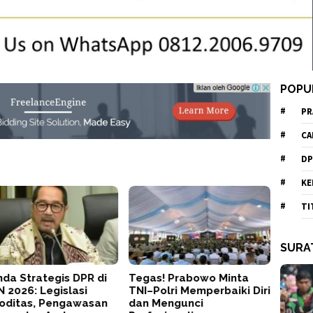
POPU
PR
CA
DP
KE
TI
SURA
da Strategis DPR di
Tegas! Prabowo Minta
 2026: Legislasi
TNI–Polri Memperbaiki Diri
oditas, Pengawasan
dan Mengunci