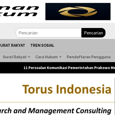
Pencarian
SURAT RAKYAT
TREN SOSIAL
Surat Rakyat
Cara Hukum
Pendaftaran Pengguna
11 Persoalan Komunikasi Pemerintahan Prabowo Mengemuka dal