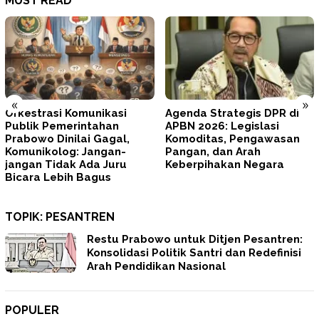
MUST READ
«
»
Agenda Strategis DPR di
Tegas! Prabowo Minta
APBN 2026: Legislasi
TNI–Polri Memperbaiki Diri
Komoditas, Pengawasan
dan Mengunci
Pangan, dan Arah
Profesionalisme
Keberpihakan Negara
TOPIK:
PESANTREN
Restu Prabowo untuk Ditjen Pesantren:
Konsolidasi Politik Santri dan Redefinisi
Arah Pendidikan Nasional
POPULER