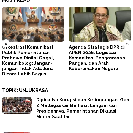
MUST READ
«
»
Agenda Strategis DPR di
Tegas! Prabowo Minta
APBN 2026: Legislasi
TNI–Polri Memperbaiki Diri
Komoditas, Pengawasan
dan Mengunci
Pangan, dan Arah
Profesionalisme
Keberpihakan Negara
TOPIK:
UNJUKRASA
Dipicu Isu Korupsi dan Ketimpangan, Gen
Z Madagaskar Berhasil Lengserkan
Presidennya, Pemerintahan Dikuasi
Militer Saat Ini