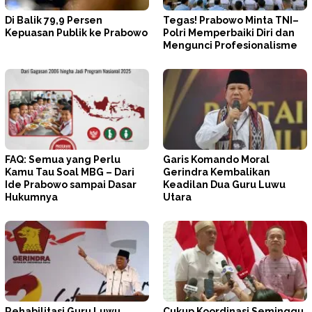
Di Balik 79,9 Persen
Tegas! Prabowo Minta TNI–
Kepuasan Publik ke Prabowo
Polri Memperbaiki Diri dan
Mengunci Profesionalisme
FAQ: Semua yang Perlu
Garis Komando Moral
Kamu Tau Soal MBG – Dari
Gerindra Kembalikan
Ide Prabowo sampai Dasar
Keadilan Dua Guru Luwu
Hukumnya
Utara
Rehabilitasi Guru Luwu
Cukup Koordinasi Seminggu,