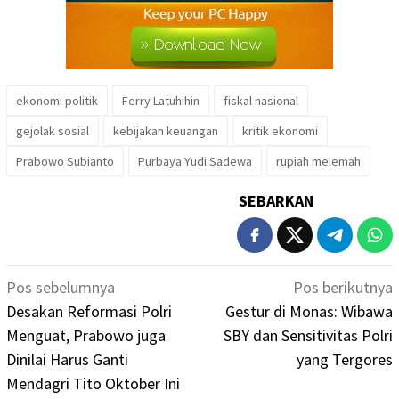
ekonomi politik
Ferry Latuhihin
fiskal nasional
gejolak sosial
kebijakan keuangan
kritik ekonomi
Prabowo Subianto
Purbaya Yudi Sadewa
rupiah melemah
SEBARKAN
Navigasi
Pos sebelumnya
Pos berikutnya
pos
Desakan Reformasi Polri
Gestur di Monas: Wibawa
Menguat, Prabowo juga
SBY dan Sensitivitas Polri
Dinilai Harus Ganti
yang Tergores
Mendagri Tito Oktober Ini