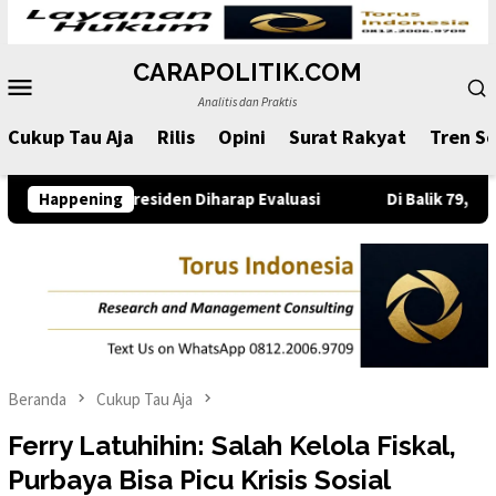
Loncat
ke
CARAPOLITIK.COM
konten
Menu
Analitis dan Praktis
Mobile
Cukup Tau Aja
Rilis
Opini
Surat Rakyat
Tren So
residen Diharap Evaluasi
Happening
Di Balik 79,9 Persen Kepuasan
Beranda
Cukup Tau Aja
Ferry Latuhihin: Salah Kelola Fiskal,
Purbaya Bisa Picu Krisis Sosial