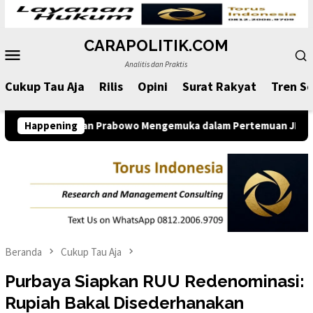
Loncat
ke
CARAPOLITIK.COM
konten
Menu
Analitis dan Praktis
Mobile
Cukup Tau Aja
Rilis
Opini
Surat Rakyat
Tren So
ntahan Prabowo Mengemuka dalam Pertemuan JK dengan Komunita
Happening
Beranda
Cukup Tau Aja
Purbaya Siapkan RUU Redenominasi:
Rupiah Bakal Disederhanakan