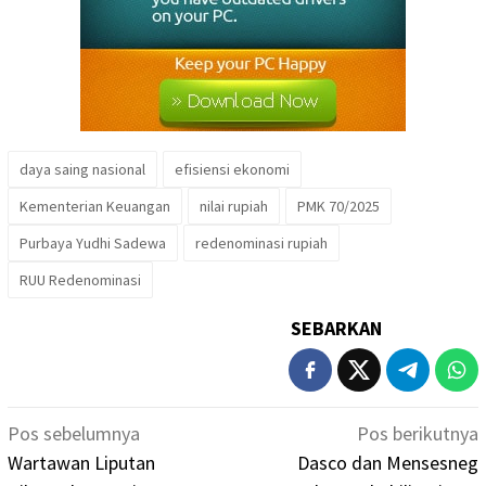
daya saing nasional
efisiensi ekonomi
Kementerian Keuangan
nilai rupiah
PMK 70/2025
Purbaya Yudhi Sadewa
redenominasi rupiah
RUU Redenominasi
SEBARKAN
Navigasi
Pos sebelumnya
Pos berikutnya
pos
Wartawan Liputan
Dasco dan Mensesneg