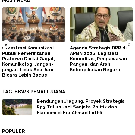
MUST READ
«
»
Agenda Strategis DPR di
Tegas! Prabowo Minta
APBN 2026: Legislasi
TNI–Polri Memperbaiki Diri
Komoditas, Pengawasan
dan Mengunci
Pangan, dan Arah
Profesionalisme
Keberpihakan Negara
TAG:
BBWS PEMALI JUANA
Bendungan Jragung, Proyek Strategis
Rp3 Triliun Jadi Senjata Politik dan
Ekonomi di Era Ahmad Luthfi
POPULER