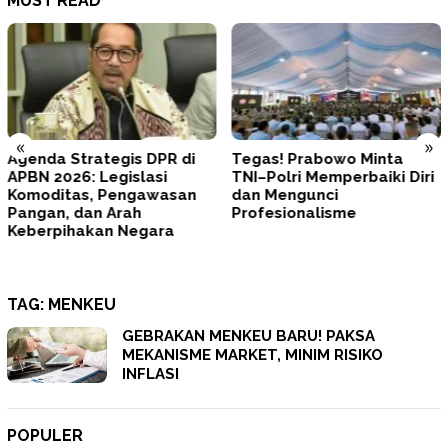
MUST READ
«
»
Agenda Strategis DPR di
Tegas! Prabowo Minta
APBN 2026: Legislasi
TNI–Polri Memperbaiki Diri
Komoditas, Pengawasan
dan Mengunci
Pangan, dan Arah
Profesionalisme
Keberpihakan Negara
TAG:
MENKEU
GEBRAKAN MENKEU BARU! PAKSA
MEKANISME MARKET, MINIM RISIKO
INFLASI
POPULER