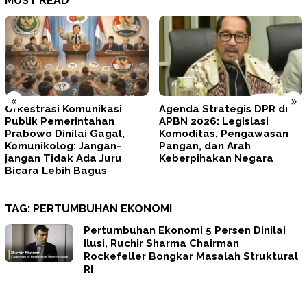
MUST READ
«
»
Agenda Strategis DPR di
Tegas! Prabowo Minta
APBN 2026: Legislasi
TNI–Polri Memperbaiki Diri
Komoditas, Pengawasan
dan Mengunci
Pangan, dan Arah
Profesionalisme
Keberpihakan Negara
TAG:
PERTUMBUHAN EKONOMI
Pertumbuhan Ekonomi 5 Persen Dinilai
Ilusi, Ruchir Sharma Chairman
Rockefeller Bongkar Masalah Struktural
RI