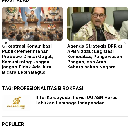
MUST READ
«
»
Agenda Strategis DPR di
Tegas! Prabowo Minta
APBN 2026: Legislasi
TNI–Polri Memperbaiki Diri
Komoditas, Pengawasan
dan Mengunci
Pangan, dan Arah
Profesionalisme
Keberpihakan Negara
TAG:
PROFESIONALITAS BIROKRASI
Rifqi Karsayuda: Revisi UU ASN Harus
Lahirkan Lembaga Independen
POPULER