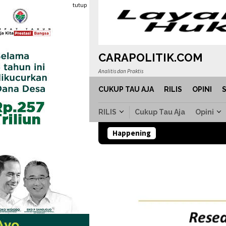
Loncat
tutup
ke
konten
CARAPOLITIK.COM
Analitis dan Praktis
CUKUP TAU AJA
RILIS
OPINI
RILIS
Cukup Tau Aja
Opini
Happening
11 Persoala