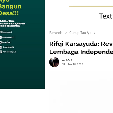
Beranda
Cukup Tau Aja
Rifqi Karsayuda: Re
Lembaga Independ
GusDus
Oktober 18, 2025