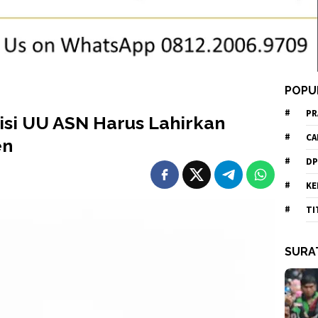
POPU
PR
visi UU ASN Harus Lahirkan
CA
en
DP
KE
TI
SURA