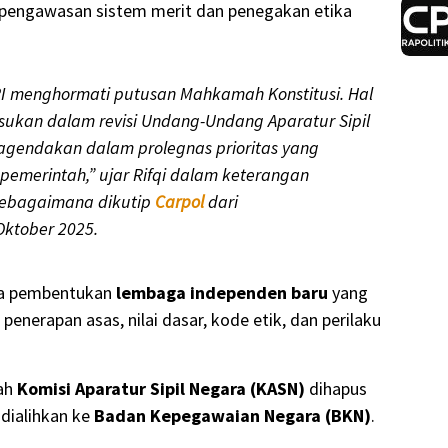
engawasan sistem merit dan penegakan etika
 RI menghormati putusan Mahkamah Konstitusi. Hal
asukan dalam revisi Undang-Undang Aparatur Sipil
ragendakan dalam prolegnas prioritas yang
pemerintah,” ujar Rifqi dalam keterangan
 sebagaimana dikutip
Carpol
dari
 Oktober 2025.
ya pembentukan
lembaga independen baru
yang
nerapan asas, nilai dasar, kode etik, dan perilaku
lah
Komisi Aparatur Sipil Negara (KASN)
dihapus
dialihkan ke
Badan Kepegawaian Negara (BKN)
.