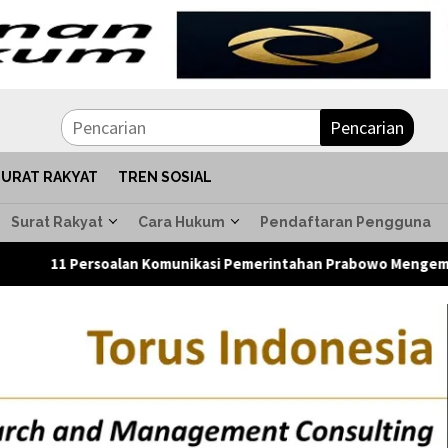
Pencarian
SURAT RAKYAT
TREN SOSIAL
Surat Rakyat
Cara Hukum
Pendaftaran Pengguna
n Komunikasi Pemerintahan Prabowo Mengemuka dalam Pertemuan