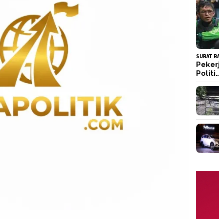
SURAT R
Peker
Politi