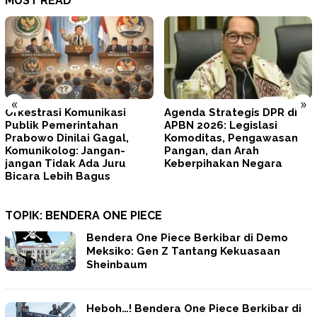
MUST READ
«
»
Agenda Strategis DPR di
Tegas! Prabowo Minta
APBN 2026: Legislasi
TNI–Polri Memperbaiki Diri
Komoditas, Pengawasan
dan Mengunci
Pangan, dan Arah
Profesionalisme
Keberpihakan Negara
TOPIK:
BENDERA ONE PIECE
Bendera One Piece Berkibar di Demo
Meksiko: Gen Z Tantang Kekuasaan
Sheinbaum
Heboh…! Bendera One Piece Berkibar di