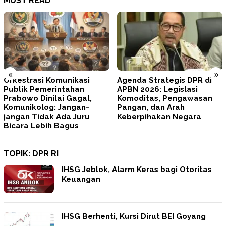
MUST READ
«
»
Agenda Strategis DPR di
Tegas! Prabowo Minta
APBN 2026: Legislasi
TNI–Polri Memperbaiki Di
Komoditas, Pengawasan
dan Mengunci
Pangan, dan Arah
Profesionalisme
Keberpihakan Negara
TOPIK:
DPR RI
IHSG Jeblok, Alarm Keras bagi Otoritas
Keuangan
IHSG Berhenti, Kursi Dirut BEI Goyang