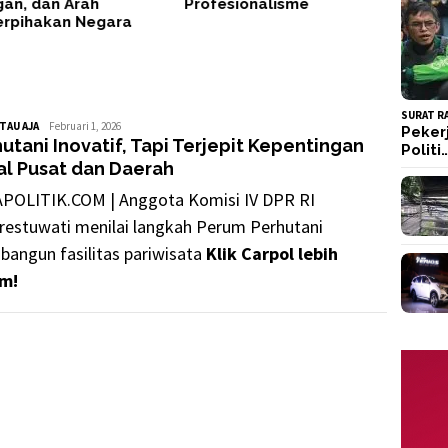
an, dan Arah
Profesionalisme
erpihakan Negara
SURAT R
TAU AJA
GusDus
Februari 1, 2026
Peker
utani Inovatif, Tapi Terjepit Kepentingan
Politi
al Pusat dan Daerah
POLITIK.COM | Anggota Komisi IV DPR RI
restuwati menilai langkah Perum Perhutani
angun fasilitas pariwisata
Klik Carpol lebih
m!