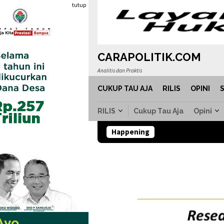
Loncat
tutup
ke
konten
CARAPOLITIK.COM
Analitis dan Praktis
CUKUP TAU AJA
RILIS
OPINI
RILIS
Cukup Tau Aja
Opini
Happening