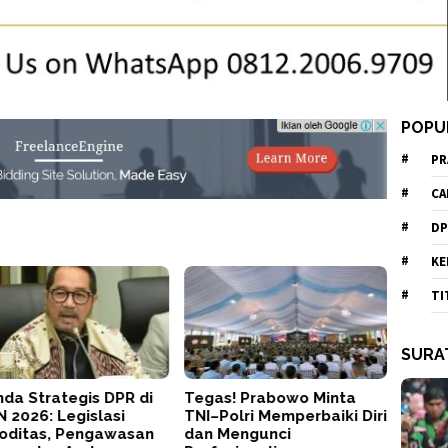
POPU
PR
CA
DP
KE
TI
SURA
da Strategis DPR di
Tegas! Prabowo Minta
 2026: Legislasi
TNI–Polri Memperbaiki Diri
oditas, Pengawasan
dan Mengunci