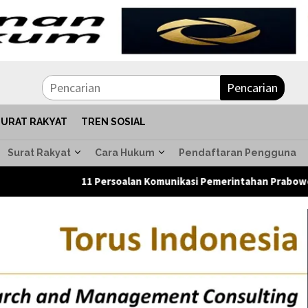
Pencarian
SURAT RAKYAT
TREN SOSIAL
Surat Rakyat
Cara Hukum
Pendaftaran Pengguna
11 Persoalan Komunikasi Pemerintahan Prabowo Mengemuka