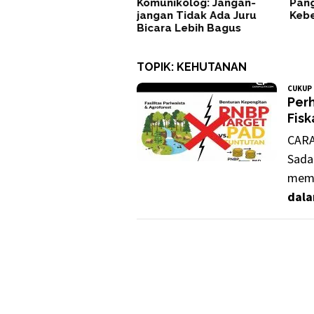
Komunikolog: Jangan-
Pang
jangan Tidak Ada Juru
Keb
Bicara Lebih Bagus
TOPIK:
KEHUTANAN
CUKUP 
Perh
Fisk
CARA
Sada
memb
dala