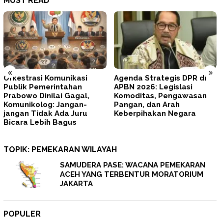
MUST READ
«
»
Agenda Strategis DPR di
Tegas! Prabowo Minta
APBN 2026: Legislasi
TNI–Polri Memperbaiki Diri
Komoditas, Pengawasan
dan Mengunci
Pangan, dan Arah
Profesionalisme
Keberpihakan Negara
TOPIK:
PEMEKARAN WILAYAH
SAMUDERA PASE: WACANA PEMEKARAN
ACEH YANG TERBENTUR MORATORIUM
JAKARTA
POPULER