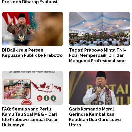
Presiden Diharap Evaluasi
Di Balik 79,9 Persen
Tegas! Prabowo Minta TNI–
Kepuasan Publik ke Prabowo
Polri Memperbaiki Diri dan
Mengunci Profesionalisme
FAQ: Semua yang Perlu
Garis Komando Moral
Kamu Tau Soal MBG – Dari
Gerindra Kembalikan
Ide Prabowo sampai Dasar
Keadilan Dua Guru Luwu
Hukumnya
Utara