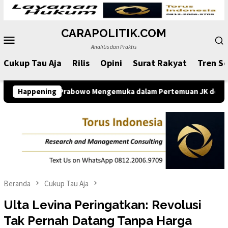
Loncat
ke
CARAPOLITIK.COM
konten
Menu
Analitis dan Praktis
Mobile
Cukup Tau Aja
Rilis
Opini
Surat Rakyat
Tren So
n Prabowo Mengemuka dalam Pertemuan JK dengan Komunitas Kom
Happening
Beranda
Cukup Tau Aja
Ulta Levina Peringatkan: Revolusi
Tak Pernah Datang Tanpa Harga