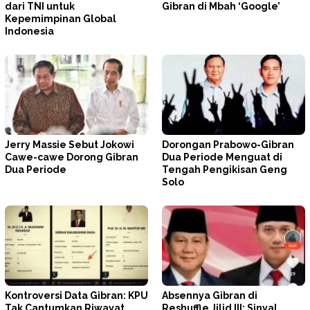
dari TNI untuk
Gibran di Mbah ‘Google’
Kepemimpinan Global
Indonesia
Jerry Massie Sebut Jokowi
Dorongan Prabowo-Gibran
Cawe-cawe Dorong Gibran
Dua Periode Menguat di
Dua Periode
Tengah Pengikisan Geng
Solo
Kontroversi Data Gibran: KPU
Absennya Gibran di
Tak Cantumkan Riwayat
Reshuffle Jilid III: Sinyal