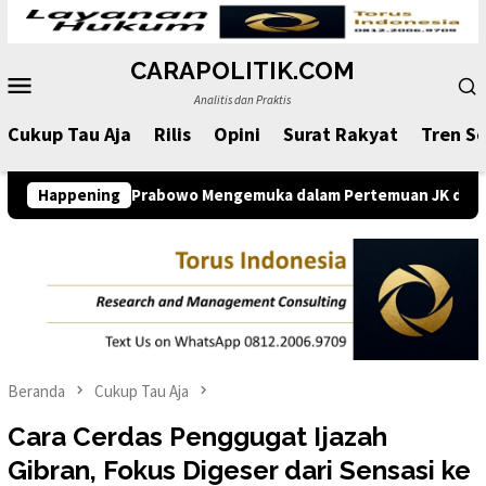
Loncat
ke
CARAPOLITIK.COM
konten
Menu
Analitis dan Praktis
Mobile
Cukup Tau Aja
Rilis
Opini
Surat Rakyat
Tren So
han Prabowo Mengemuka dalam Pertemuan JK dengan Komunitas 
Happening
Beranda
Cukup Tau Aja
Cara Cerdas Penggugat Ijazah
Gibran, Fokus Digeser dari Sensasi ke