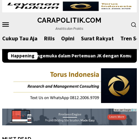
Loncat
ke
CARAPOLITIK.COM
konten
Menu
Analitis dan Praktis
Mobile
Cukup Tau Aja
Rilis
Opini
Surat Rakyat
Tren So
 Prabowo Mengemuka dalam Pertemuan JK dengan Komunitas Komu
Happening