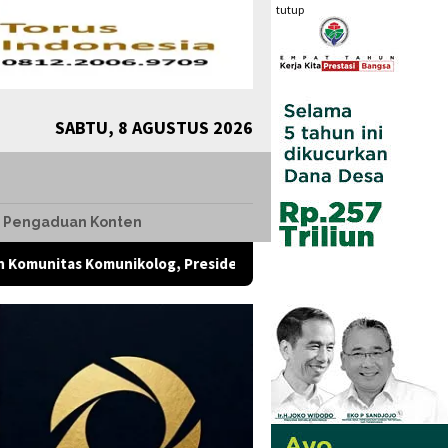
tutup
SABTU, 8 AGUSTUS 2026
Pengaduan Konten
g, Presiden Diharap Evaluasi
Di Balik 79,9 Persen Kep