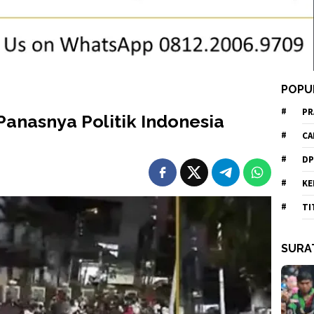
POPU
PR
anasnya Politik Indonesia
CA
DP
KE
TI
SURA