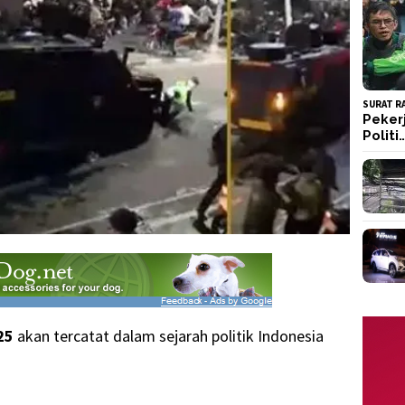
SURAT R
Peker
Politi
25
akan tercatat dalam sejarah politik Indonesia