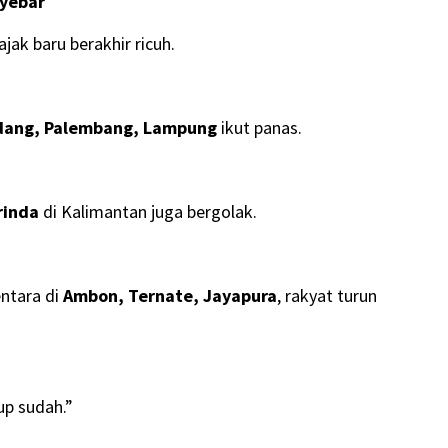
nyebar
jak baru berakhir ricuh.
adang, Palembang, Lampung
ikut panas.
rinda
di Kalimantan juga bergolak.
ntara di
Ambon, Ternate, Jayapura
, rakyat turun
up sudah.”