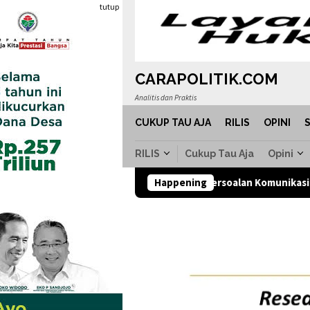
Loncat
tutup
ke
konten
CARAPOLITIK.COM
Analitis dan Praktis
CUKUP TAU AJA
RILIS
OPINI
RILIS
Cukup Tau Aja
Opini
11 Persoalan Komunikasi Pemerintahan Prabo
Happening