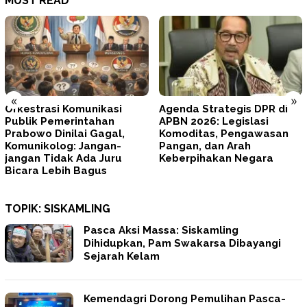
MUST READ
«
»
Agenda Strategis DPR di
Tegas! Prabowo Minta
APBN 2026: Legislasi
TNI–Polri Memperbaiki Diri
Komoditas, Pengawasan
dan Mengunci
Pangan, dan Arah
Profesionalisme
Keberpihakan Negara
TOPIK:
SISKAMLING
Pasca Aksi Massa: Siskamling
Dihidupkan, Pam Swakarsa Dibayangi
Sejarah Kelam
Kemendagri Dorong Pemulihan Pasca-